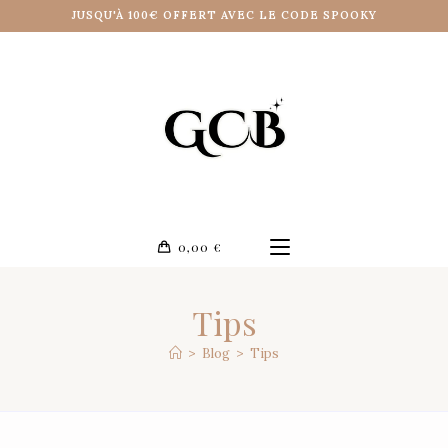
JUSQU'À 100€ OFFERT AVEC LE CODE SPOOKY
0,00
€
Tips
>
Blog
>
Tips