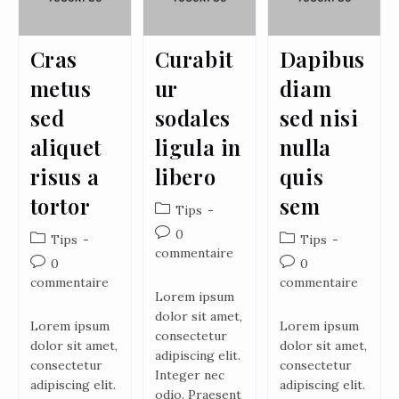
Cras
Curabit
Dapibus
metus
ur
diam
sed
sodales
sed nisi
aliquet
ligula in
nulla
risus a
libero
quis
tortor
sem
Tips
0
Tips
Tips
commentaire
0
0
commentaire
commentaire
Lorem ipsum
dolor sit amet,
Lorem ipsum
Lorem ipsum
consectetur
dolor sit amet,
dolor sit amet,
adipiscing elit.
consectetur
consectetur
Integer nec
adipiscing elit.
adipiscing elit.
odio. Praesent