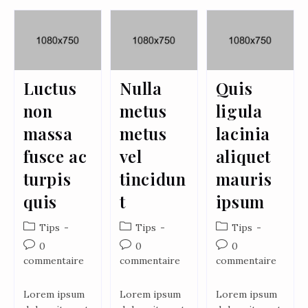
Luctus
Nulla
Quis
non
metus
ligula
massa
metus
lacinia
fusce ac
vel
aliquet
turpis
tincidun
mauris
quis
t
ipsum
Tips
Tips
Tips
0
0
0
commentaire
commentaire
commentaire
Lorem ipsum
Lorem ipsum
Lorem ipsum