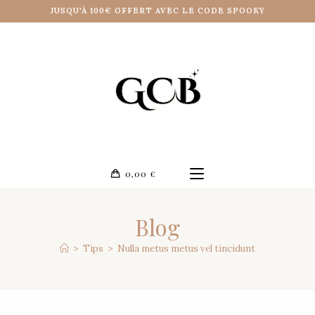
JUSQU'À 100€ OFFERT AVEC LE CODE SPOOKY
0,00
€
Blog
>
Tips
>
Nulla metus metus vel tincidunt